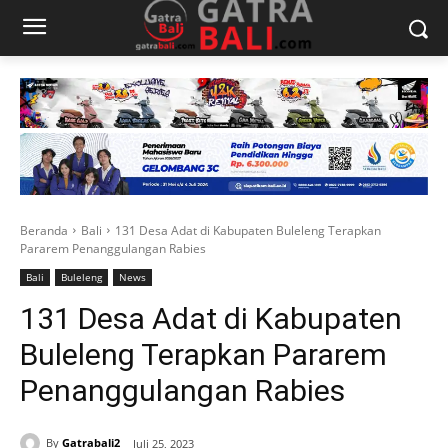
Beranda
Bali
131 Desa Adat di Kabupaten Buleleng Terapkan
Pararem Penanggulangan Rabies
Bali
Buleleng
News
131 Desa Adat di Kabupaten
Buleleng Terapkan Pararem
Penanggulangan Rabies
By
Gatrabali2
Juli 25, 2023