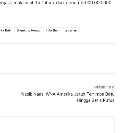
jara maksimal 15 tahun dan denda 5.000.000.000 ,
ita Bali
Breaking News
Info Bali
tabanan
Artikulli tjetër
Nasib Naas, WNA Amerika Jatuh Tertimpa Batu
Hingga Betis Putus