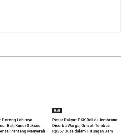
Bali
r Dorong Lahirnya
Pasar Rakyat PKK Bali di Jembrana
r Bali, Kunci Sukses
Diserbu Warga, Omzet Tembus
ental Pantang Menyerah
Rp367 Juta dalam Hitungan Jam