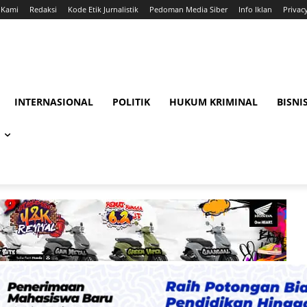
 Kami
Redaksi
Kode Etik Jurnalistik
Pedoman Media Siber
Info Iklan
Privac
INTERNASIONAL
POLITIK
HUKUM KRIMINAL
BISNI