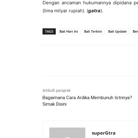
Dengan ancaman hukumannya dipidana pen
(lima milyar rupiah). (
gatra
).
TAGS
Bali Hari Ini
Bali Terkini
Bali Update
Ber
Bagikan
Artikulli paraprak
Bagaimana Cara Ardika Membunuh Istrinya?
Simak Disini
superGtra