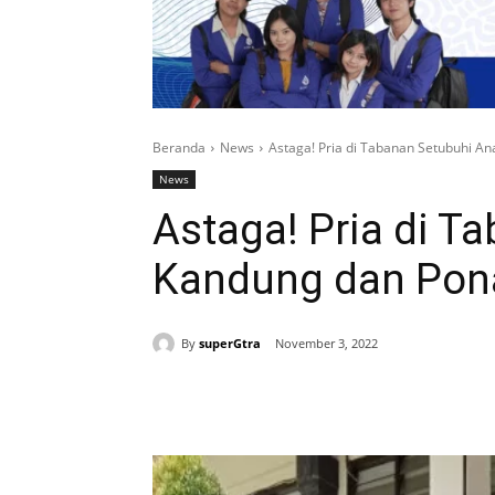
Beranda
News
Astaga! Pria di Tabanan Setubuhi A
News
Astaga! Pria di T
Kandung dan Pon
By
superGtra
November 3, 2022
Bagikan