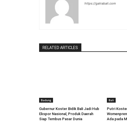
https://gatrabali.com
RELATED ARTICLES
Badung
Bali
Gubernur Koster Bidik Bali Jadi Hub
Putri Koste
Ekspor Nasional, Produk Daerah
Womenpreneu
Siap Tembus Pasar Dunia
Ada pada M