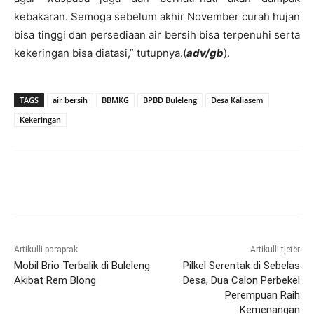
kebakaran. Semoga sebelum akhir November curah hujan
bisa tinggi dan persediaan air bersih bisa terpenuhi serta
kekeringan bisa diatasi,” tutupnya.(
adv/gb
).
TAGS
air bersih
BBMKG
BPBD Buleleng
Desa Kaliasem
Kekeringan
Artikulli paraprak
Artikulli tjetër
Mobil Brio Terbalik di Buleleng
Pilkel Serentak di Sebelas
Akibat Rem Blong
Desa, Dua Calon Perbekel
Perempuan Raih
Kemenangan