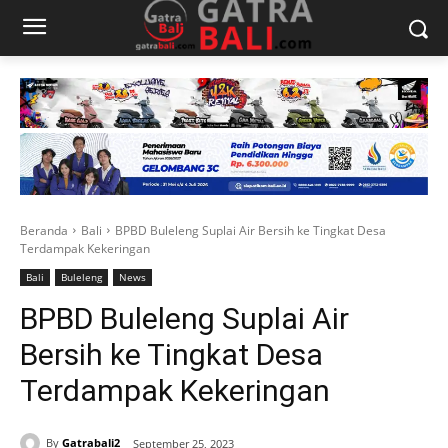
Beranda
Bali
BPBD Buleleng Suplai Air Bersih ke Tingkat Desa
Terdampak Kekeringan
Bali
Buleleng
News
BPBD Buleleng Suplai Air
Bersih ke Tingkat Desa
Terdampak Kekeringan
By
Gatrabali2
September 25, 2023