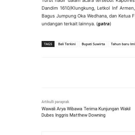
Turut hadir dalam acara tersebut Kapolres
Dandim 1610/Klungkung, Letkol Inf Armen
Bagus Jumpung Oka Wedhana, dan Ketua FK
undangan terkait lainnya. (
gatra
)
TAGS
Bali Terkini
Bupati Suwirta
Tahun baru Iml
Bagikan
Artikulli paraprak
Wawali Arya Wibawa Terima Kunjungan Wakil
Dubes Inggris Matthew Downing