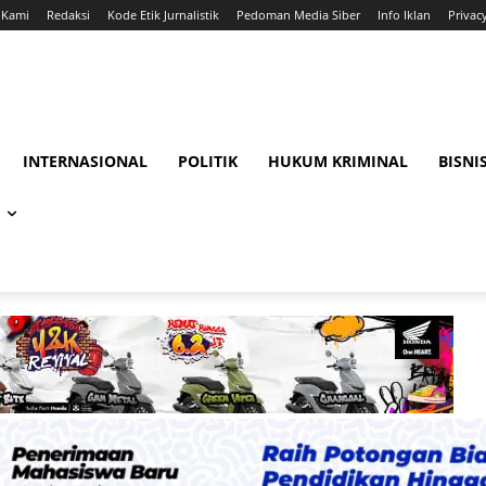
 Kami
Redaksi
Kode Etik Jurnalistik
Pedoman Media Siber
Info Iklan
Privac
INTERNASIONAL
POLITIK
HUKUM KRIMINAL
BISNI