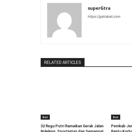
superGtra
https://gatrabali.com
RELATED ARTICLES
Bali
Bali
32 Regu Putri Ramaikan Gerak Jalan
Pemkab Jem
Buleleng, Sportivitas dan Semangat
Bantu Korba