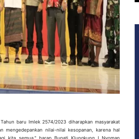
 Tahun baru Imlek 2574/2023 diharapkan masyarakat
an mengedepankan nilai-nilai kesopanan, karena hal
gi kita semua," harap Bupati Klungkung I Nyoman