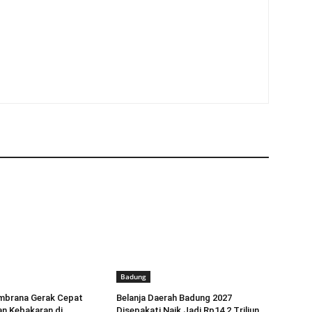
Badung
brana Gerak Cepat
Belanja Daerah Badung 2027
n Kebakaran di
Disepakati Naik Jadi Rp14,2 Triliun,