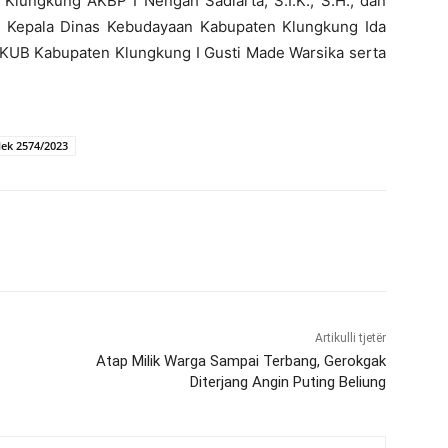
 Klungkung AKBP I Nengah Sadiarta, S.I.K., S.H., dan
, Kepala Dinas Kebudayaan Kabupaten Klungkung Ida
UB Kabupaten Klungkung I Gusti Made Warsika serta
ek 2574/2023
Artikulli tjetër
Atap Milik Warga Sampai Terbang, Gerokgak
Diterjang Angin Puting Beliung