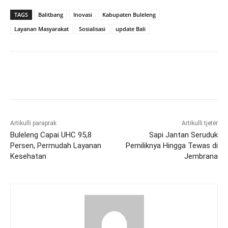
TAGS
Balitbang
Inovasi
Kabupaten Buleleng
Layanan Masyarakat
Sosialisasi
update Bali
Artikulli paraprak
Artikulli tjetër
Buleleng Capai UHC 95,8
Sapi Jantan Seruduk
Persen, Permudah Layanan
Pemiliknya Hingga Tewas di
Kesehatan
Jembrana