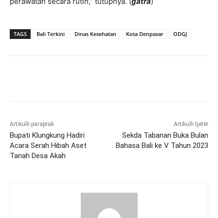
perawatan secara rutin,” tutupnya. (
gatra
)
TAGS
Bali Terkini
Dinas Kesehatan
Kota Denpasar
ODGJ
Artikulli paraprak
Artikulli tjetër
Bupati Klungkung Hadiri
Sekda Tabanan Buka Bulan
Acara Serah Hibah Aset
Bahasa Bali ke V Tahun 2023
Tanah Desa Akah