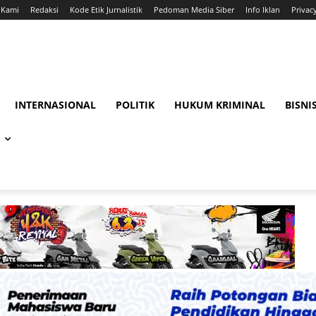
 Kami
Redaksi
Kode Etik Jurnalistik
Pedoman Media Siber
Info Iklan
Privac
INTERNASIONAL
POLITIK
HUKUM KRIMINAL
BISNI