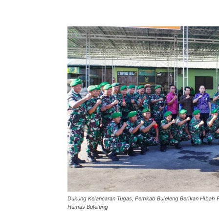
Bagikan
Dukung Kelancaran Tugas, Pemkab Buleleng Berikan Hibah
Humas Buleleng