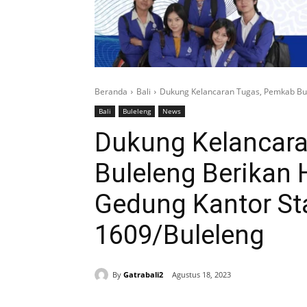
Beranda
Bali
Dukung Kelancaran Tugas, Pemkab Bul
Bali
Buleleng
News
Dukung Kelancar
Buleleng Berika
Gedung Kantor St
1609/Buleleng
By
Gatrabali2
Agustus 18, 2023