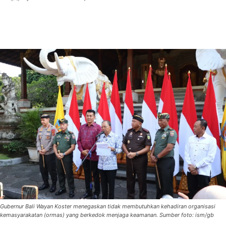
Gubernur Bali Wayan Koster menegaskan tidak membutuhkan kehadiran organisasi
kemasyarakatan (ormas) yang berkedok menjaga keamanan. Sumber foto: ism/gb