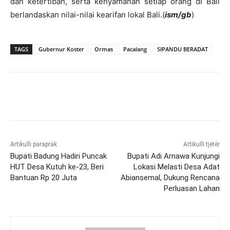
dan ketertiban, serta kenyamanan setiap orang di Bali
berlandaskan nilai-nilai kearifan lokal Bali.(
ism/gb
)
TAGS
Gubernur Koster
Ormas
Pacalang
SIPANDU BERADAT
Artikulli paraprak
Artikulli tjetër
Bupati Badung Hadiri Puncak
Bupati Adi Arnawa Kunjungi
HUT Desa Kutuh ke-23, Beri
Lokasi Melasti Desa Adat
Bantuan Rp 20 Juta
Abiansemal, Dukung Rencana
Perluasan Lahan