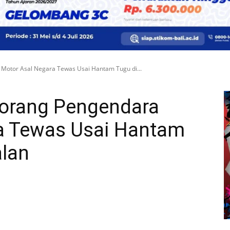
 Motor Asal Negara Tewas Usai Hantam Tugu di...
eorang Pengendara
a Tewas Usai Hantam
alan