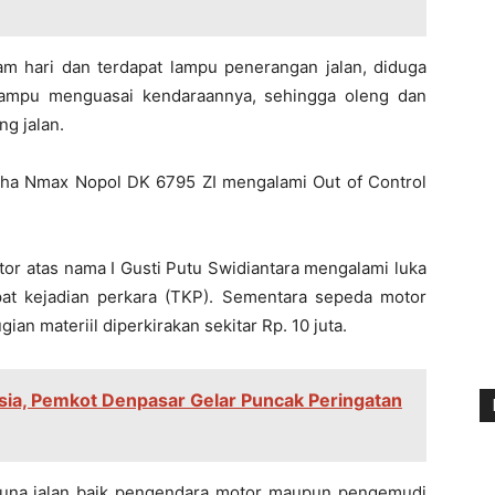
lam hari dan terdapat lampu penerangan jalan, diduga
mampu menguasai kendaraannya, sehingga oleng dan
g jalan.
aha Nmax Nopol DK 6795 ZI mengalami Out of Control
or atas nama I Gusti Putu Swidiantara mengalami luka
at kejadian perkara (TKP). Sementara sepeda motor
an materiil diperkirakan sekitar Rp. 10 juta.
sia, Pemkot Denpasar Gelar Puncak Peringatan
una jalan baik pengendara motor maupun pengemudi