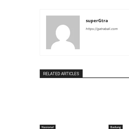
superGtra
https://gatrabali.com
RELATED ARTICLES
Nasional
Badung