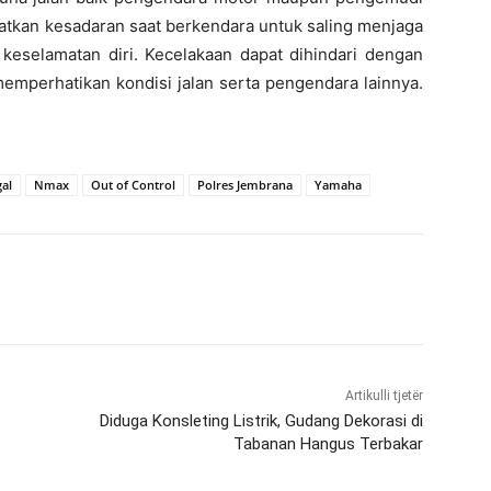
katkan kesadaran saat berkendara untuk saling menjaga
keselamatan diri. Kecelakaan dapat dihindari dengan
memperhatikan kondisi jalan serta pengendara lainnya.
al
Nmax
Out of Control
Polres Jembrana
Yamaha
Artikulli tjetër
Diduga Konsleting Listrik, Gudang Dekorasi di
Tabanan Hangus Terbakar