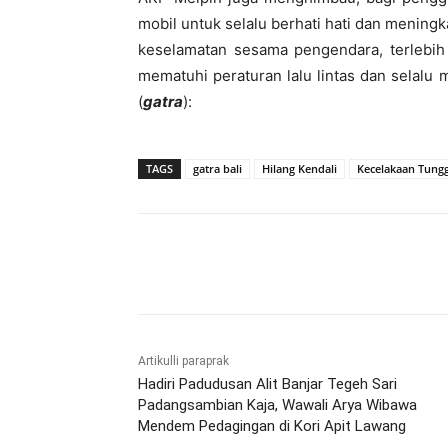
mobil untuk selalu berhati hati dan mening
keselamatan sesama pengendara, terlebih 
mematuhi peraturan lalu lintas dan selalu 
(
gatra
):
TAGS
gatra bali
Hilang Kendali
Kecelakaan Tungg
Bagikan
Artikulli paraprak
Hadiri Padudusan Alit Banjar Tegeh Sari
Padangsambian Kaja, Wawali Arya Wibawa
Mendem Pedagingan di Kori Apit Lawang