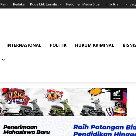
 Kami
Redaksi
Kode Etik Jurnalistik
Pedoman Media Siber
Info Iklan
Privac
INTERNASIONAL
POLITIK
HUKUM KRIMINAL
BISNI