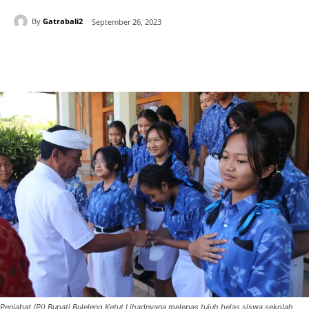
By
Gatrabali2
September 26, 2023
Penjabat (Pj) Bupati Buleleng Ketut Lihadnyana melepas tujuh belas siswa sekolah