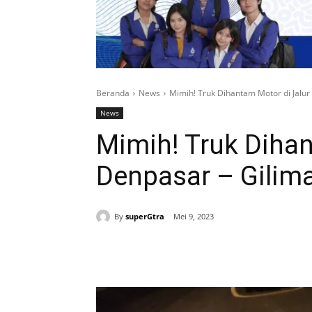
Beranda
News
Mimih! Truk Dihantam Motor di Jalur
News
Mimih! Truk Dihan
Denpasar – Gilim
By
superGtra
Mei 9, 2023
Bagikan