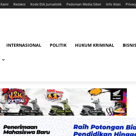
 Kami
Redaksi
Kode Etik Jurnalistik
Pedoman Media Siber
Info Iklan
Privac
INTERNASIONAL
POLITIK
HUKUM KRIMINAL
BISNI