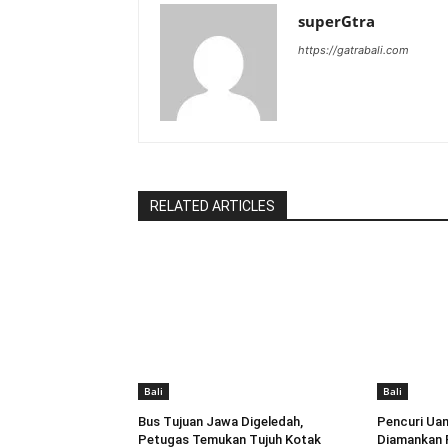
superGtra
https://gatrabali.com
RELATED ARTICLES
Bali
Bali
Bus Tujuan Jawa Digeledah,
Pencuri Uan
Petugas Temukan Tujuh Kotak
Diamankan P