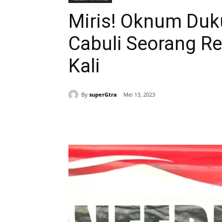
Miris! Oknum Du
Cabuli Seorang R
Kali
By
superGtra
Mei 13, 2023
Bagikan