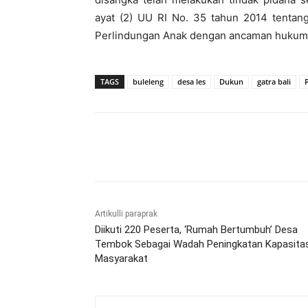
ayat (2) UU RI No. 35 tahun 2014 tenta
Perlindungan Anak dengan ancaman hukuman
TAGS
buleleng
desa les
Dukun
gatra bali
Bagikan
Artikulli paraprak
Diikuti 220 Peserta, ‘Rumah Bertumbuh’ Desa
Tembok Sebagai Wadah Peningkatan Kapasita
Masyarakat