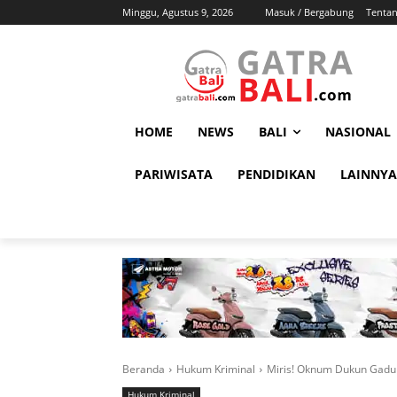
Minggu, Agustus 9, 2026
Masuk / Bergabung
Tenta
HOME
NEWS
BALI
NASIONAL
PARIWISATA
PENDIDIKAN
LAINNYA
Beranda
Hukum Kriminal
Miris! Oknum Dukun Gadu
Hukum Kriminal