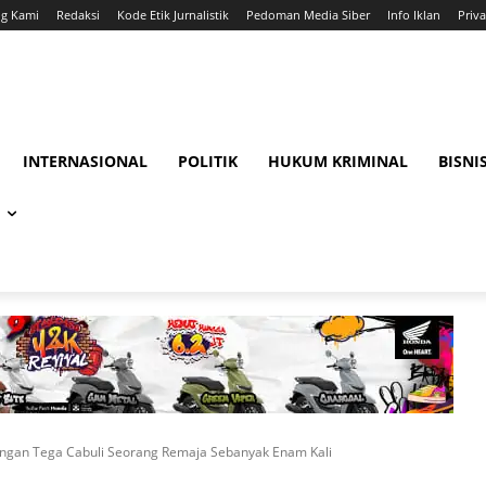
ng Kami
Redaksi
Kode Etik Jurnalistik
Pedoman Media Siber
Info Iklan
Priva
INTERNASIONAL
POLITIK
HUKUM KRIMINAL
BISNI
ngan Tega Cabuli Seorang Remaja Sebanyak Enam Kali