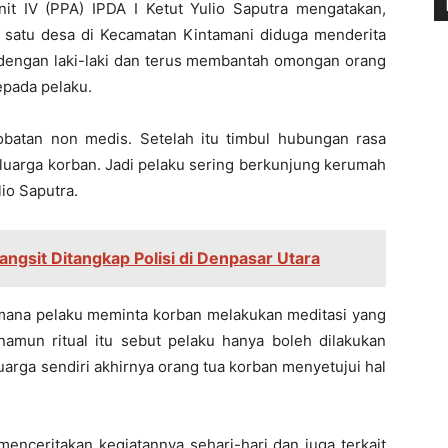
it IV (PPA) IPDA I Ketut Yulio Saputra mengatakan,
 satu desa di Kecamatan Kintamani diduga menderita
l dengan laki-laki dan terus membantah omongan orang
epada pelaku.
batan non medis. Setelah itu timbul hubungan rasa
luarga korban. Jadi pelaku sering berkunjung kerumah
lio Saputra.
angsit Ditangkap Polisi di Denpasar Utara
imana pelaku meminta korban melakukan meditasi yang
namun ritual itu sebut pelaku hanya boleh dilakukan
arga sendiri akhirnya orang tua korban menyetujui hal
enceritakan kegiatannya sehari-hari dan juga terkait