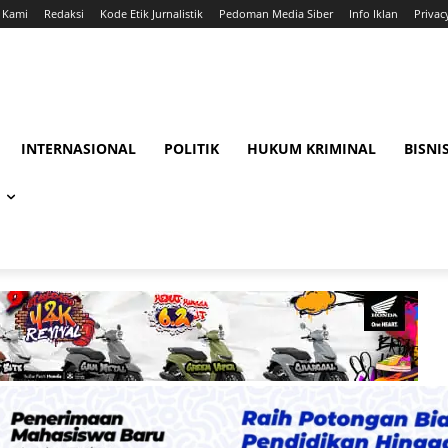
 Kami
Redaksi
Kode Etik Jurnalistik
Pedoman Media Siber
Info Iklan
Privac
INTERNASIONAL
POLITIK
HUKUM KRIMINAL
BISNI