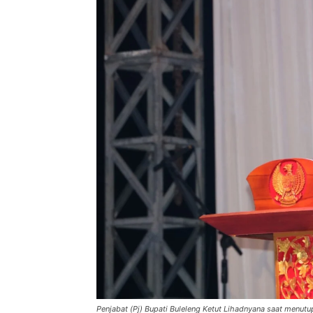
Penjabat (Pj) Bupati Buleleng Ketut Lihadnyana saat menutup