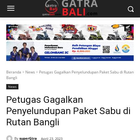
Beranda
News
Petugas Gagalkan Penyelundupan Paket Sabu di Rutan
Bangli
News
Petugas Gagalkan
Penyelundupan Paket Sabu di
Rutan Bangli
By
superGtra
April 23, 2023