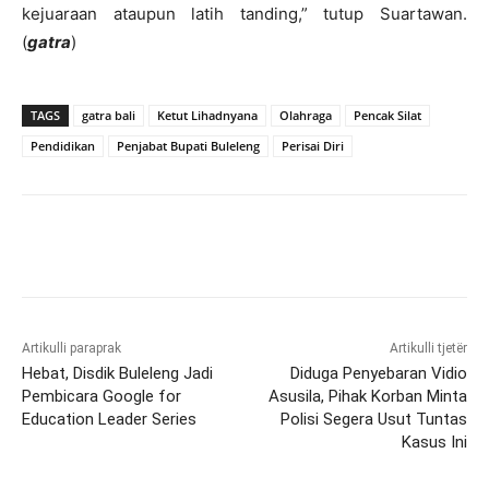
kejuaraan ataupun latih tanding,” tutup Suartawan.
(
gatra
)
TAGS
gatra bali
Ketut Lihadnyana
Olahraga
Pencak Silat
Pendidikan
Penjabat Bupati Buleleng
Perisai Diri
Artikulli paraprak
Artikulli tjetër
Hebat, Disdik Buleleng Jadi
Diduga Penyebaran Vidio
Pembicara Google for
Asusila, Pihak Korban Minta
Education Leader Series
Polisi Segera Usut Tuntas
Kasus Ini