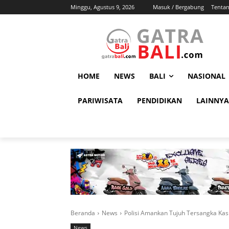
Minggu, Agustus 9, 2026
Masuk / Bergabung
Tenta
HOME
NEWS
BALI
NASIONAL
PARIWISATA
PENDIDIKAN
LAINNYA
Beranda
News
Polisi Amankan Tujuh Tersangka Kasu
News