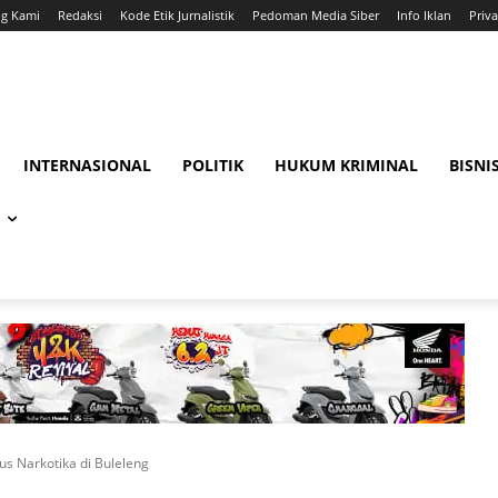
ng Kami
Redaksi
Kode Etik Jurnalistik
Pedoman Media Siber
Info Iklan
Priva
INTERNASIONAL
POLITIK
HUKUM KRIMINAL
BISNI
s Narkotika di Buleleng