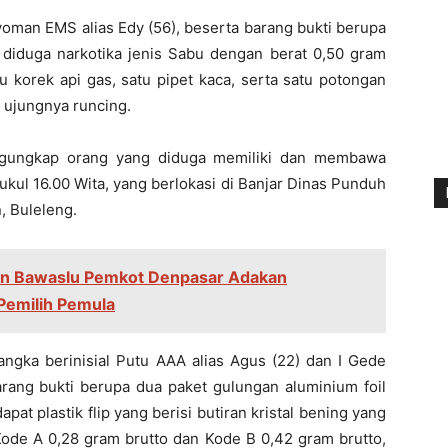
oman EMS alias Edy (56), beserta barang bukti berupa
ing diduga narkotika jenis Sabu dengan berat 0,50 gram
tu korek api gas, satu pipet kaca, serta satu potongan
u ujungnya runcing.
ngungkap orang yang diduga memiliki dan membawa
pukul 16.00 Wita, yang berlokasi di Banjar Dinas Punduh
, Buleleng.
an Bawaslu Pemkot Denpasar Adakan
h Pemilih Pemula
ngka berinisial Putu AAA alias Agus (22) dan I Gede
rang bukti berupa dua paket gulungan aluminium foil
at plastik flip yang berisi butiran kristal bening yang
Kode A 0,28 gram brutto dan Kode B 0,42 gram brutto,