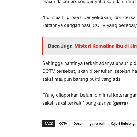
masih dalam proses penyelidikan dan harus 
"Itu masih proses penyelidikan, dia (ters
kaitannya dengan hasil CCTV yang beredar,
Baca Juga
Misteri Kematian Ibu di Ji
Sehingga nantinya terkait adanya unsur pi
CCTV tersebut, akan ditentukan setelah has
saksi maupun barang bukti yang ada.
"Yang dilaporkan belum dimintai keterang
saksi-saksi terkait," pungkasnya.(
gatra
)
TAGS
CCTV
Dosen
gatra bali
Kejari Buleleng