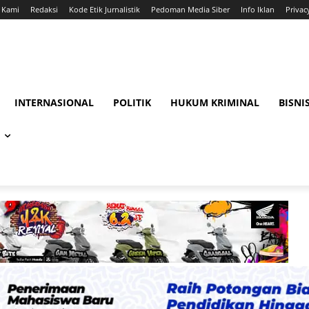
 Kami
Redaksi
Kode Etik Jurnalistik
Pedoman Media Siber
Info Iklan
Privac
INTERNASIONAL
POLITIK
HUKUM KRIMINAL
BISNI