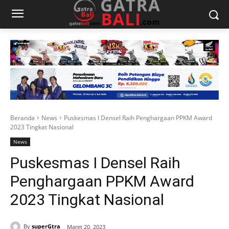
Beranda
News
Puskesmas I Densel Raih Penghargaan PPKM Award
2023 Tingkat Nasional
News
Puskesmas I Densel Raih
Penghargaan PPKM Award
2023 Tingkat Nasional
By
superGtra
Maret 20, 2023