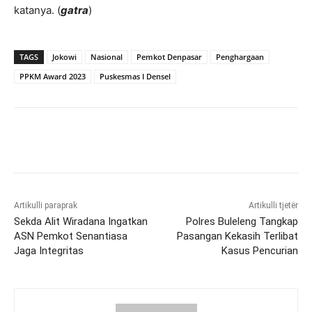
katanya. (
gatra
)
TAGS
Jokowi
Nasional
Pemkot Denpasar
Penghargaan
PPKM Award 2023
Puskesmas I Densel
Artikulli paraprak
Artikulli tjetër
Sekda Alit Wiradana Ingatkan
Polres Buleleng Tangkap
ASN Pemkot Senantiasa
Pasangan Kekasih Terlibat
Jaga Integritas
Kasus Pencurian