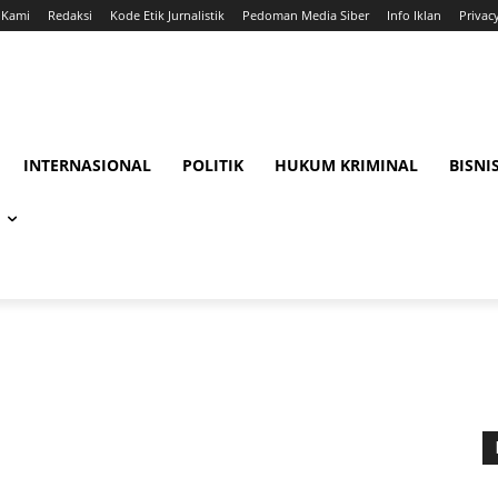
 Kami
Redaksi
Kode Etik Jurnalistik
Pedoman Media Siber
Info Iklan
Privac
INTERNASIONAL
POLITIK
HUKUM KRIMINAL
BISNI