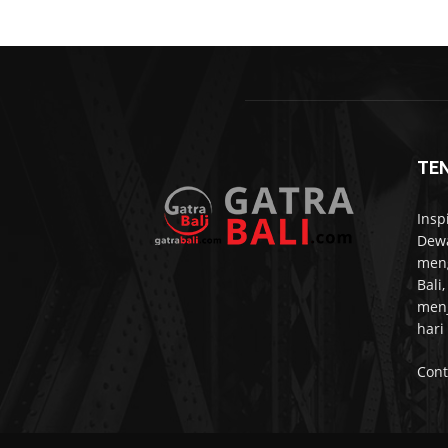
TE
Insp
Dewa
meng
Bali
menj
hari
Cont