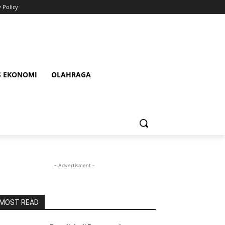
y Policy
S EKONOMI
OLAHRAGA
- Advertisment -
MOST READ