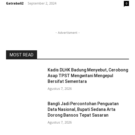
Gatrabali2
-
September 2, 2024
0
- Advertisment -
MOST READ
Kadis DLHK Badung Menyebut, Cerobong
Asap TPST Mengwitani Mengepul
Bersifat Sementara
Agustus 7, 2026
Bangli Jadi Percontohan Penguatan
Data Nasional, Bupati Sedana Arta
Dorong Bansos Tepat Sasaran
Agustus 7, 2026