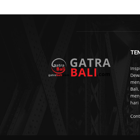
TE
Insp
Dewa
meng
Bali
menj
hari
Cont