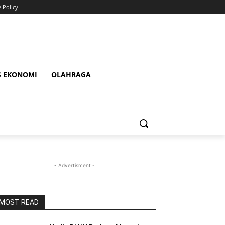
y Policy
S EKONOMI
OLAHRAGA
- Advertisment -
MOST READ