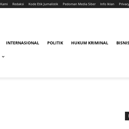
 Kami
Redaksi
Kode Etik Jurnalistik
Pedoman Media Siber
Info Iklan
Privac
INTERNASIONAL
POLITIK
HUKUM KRIMINAL
BISNI