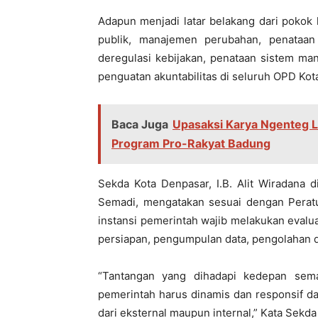
Adapun menjadi latar belakang dari pokok k
publik, manajemen perubahan, penataan 
deregulasi kebijakan, penataan sistem m
penguatan akuntabilitas di seluruh OPD Kot
Baca Juga
Upasaksi Karya Ngenteg L
Program Pro-Rakyat Badung
Sekda Kota Denpasar, I.B. Alit Wiradana 
Semadi, mengatakan sesuai dengan Perat
instansi pemerintah wajib melakukan eval
persiapan, pengumpulan data, pengolahan da
“Tantangan yang dihadapi kedepan sema
pemerintah harus dinamis dan responsif da
dari eksternal maupun internal,” Kata Sekda