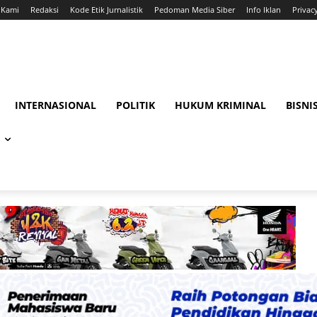
 Kami
Redaksi
Kode Etik Jurnalistik
Pedoman Media Siber
Info Iklan
Privac
INTERNASIONAL
POLITIK
HUKUM KRIMINAL
BISNI