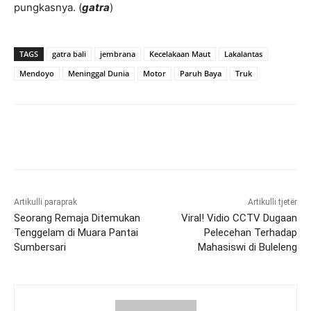
pungkasnya. (
gatra
)
TAGS
gatra bali
jembrana
Kecelakaan Maut
Lakalantas
Mendoyo
Meninggal Dunia
Motor
Paruh Baya
Truk
Artikulli paraprak
Artikulli tjetër
Seorang Remaja Ditemukan
Viral! Vidio CCTV Dugaan
Tenggelam di Muara Pantai
Pelecehan Terhadap
Sumbersari
Mahasiswi di Buleleng