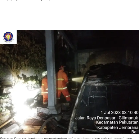
Petugas Damkar Jembrana memadamkan api menghanguskan sebuah garasi yang