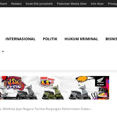
 Kami
Redaksi
Kode Etik Jurnalistik
Pedoman Media Siber
Info Iklan
Privac
INTERNASIONAL
POLITIK
HUKUM KRIMINAL
BISNI
, Walikota Jaya Negara Terima Kunjungan Kehormatan Dubes...