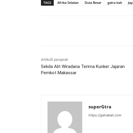
TAGS
Afrika Selatan
Duta Besar
gatra bali
Jay
Bagikan
Artikulli paraprak
Sekda Alit Wiradana Terima Kunker Jajaran
Pemkot Makassar
superGtra
https://gatrabali.com