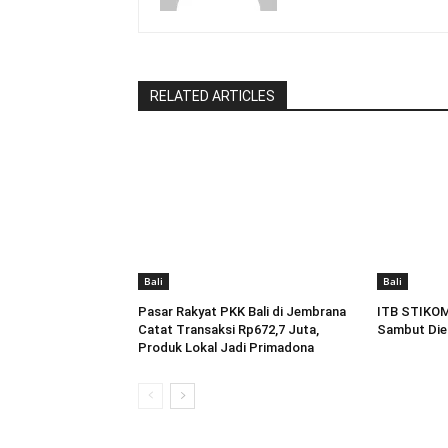
RELATED ARTICLES
Bali
Bali
Pasar Rakyat PKK Bali di Jembrana
ITB STIKOM 
Catat Transaksi Rp672,7 Juta,
Sambut Dies
Produk Lokal Jadi Primadona