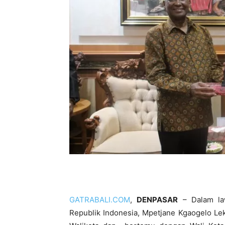
GATRABALI.COM
,
DENPASAR
– Dalam law
Republik Indonesia, Mpetjane Kgaogelo L