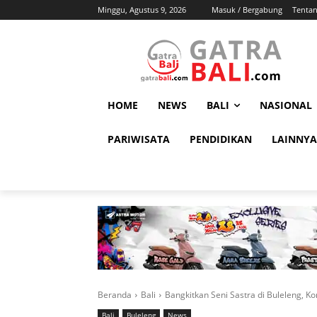
Minggu, Agustus 9, 2026
Masuk / Bergabung
Tenta
HOME
NEWS
BALI
NASIONAL
PARIWISATA
PENDIDIKAN
LAINNYA
Beranda
Bali
Bangkitkan Seni Sastra di Buleleng, Ko
Bali
Buleleng
News