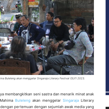
a Buleleng akan menggelar Singaraja Literary Festival (SLF) 2023.
ya membangkitkan seni sastra dan menarik minat anak
s Mahima
Buleleng
akan menggelar
Singaraja
Literary
ali dengan pertemuan dengan sejumlah awak media yang