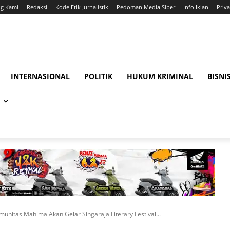
ng Kami
Redaksi
Kode Etik Jurnalistik
Pedoman Media Siber
Info Iklan
Priva
INTERNASIONAL
POLITIK
HUKUM KRIMINAL
BISNI
munitas Mahima Akan Gelar Singaraja Literary Festival...