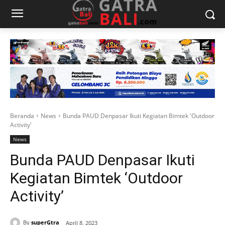
Beranda
News
Bunda PAUD Denpasar Ikuti Kegiatan Bimtek 'Outdoor
Activity'
News
Bunda PAUD Denpasar Ikuti
Kegiatan Bimtek ‘Outdoor
Activity’
By
superGtra
April 8, 2023