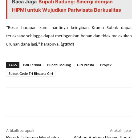
Baca Juga
Bupati Badung: Sinergi dengan
HIPMI untuk Wujudkan Pariwisata Berkualitas
"Besar harapan kami nantinya keinginan Krama Subak dapat
terlaksana sehingga dapat meringankan beban dan tidak melakukan
urunan dana lagi," harapnya. (
gatra
)
TAGS
Bali Terkini
Bupati Badung
Giri Prasta
Proyek
Subak Gede Tri Bhuana Giri
Artikulli paraprak
Artikulli tjetër
Bupati Tabanan Membuka
Wabup Badung Pimpin Rapat