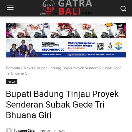
Beranda
News
Bupati Badung Tinjau Proyek Senderan Subak Gede
Tri Bhuana Giri
News
Bupati Badung Tinjau Proyek
Senderan Subak Gede Tri
Bhuana Giri
By
superGtra
Februari 12, 2023