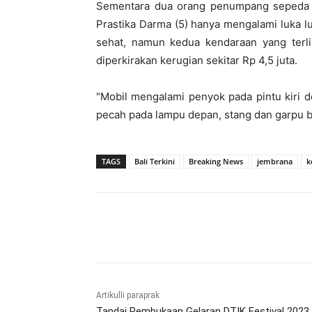
Sementara dua orang penumpang sepeda m
Prastika Darma (5) hanya mengalami luka 
sehat, namun kedua kendaraan yang terl
diperkirakan kerugian sekitar Rp 4,5 juta.
"Mobil mengalami penyok pada pintu kiri 
pecah pada lampu depan, stang dan garpu b
TAGS
Bali Terkini
Breaking News
jembrana
k
Bagikan
Artikulli paraprak
Tandai Pembukaan Gelaran DTIK Festival 2023,