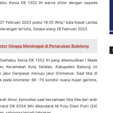
hatsu Xenia DK 1352 IH warna silver dengan sepeda
 27 Februari 2023 pukul 19:35 Wita," kata Kasat Lantas
erangan tertulis, Selasa siang 28 Februari 2023.
otor hingga Meninggal di Penarukan Buleleng
n Daihatsu Xenia DK 1352 IH yang dikemudikan I Made
an, Kecamatan Kuta Selatan, Kabupaten Badung ini
i jalur Denpasar menuju jalur Gilimanuk. Saat tiba di
a pada kilometer 69 -70 kondisi cuaca hujan gerimis,
rah timur, kemudian saat bersamaan tiba tiba dari arah
and DK 6354 WH dikendarai Ni Putu Diani Putri (24)
n, sehingga terjadi tabrakan.