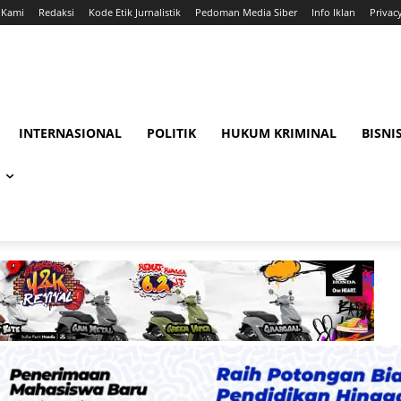
 Kami
Redaksi
Kode Etik Jurnalistik
Pedoman Media Siber
Info Iklan
Privac
INTERNASIONAL
POLITIK
HUKUM KRIMINAL
BISNI