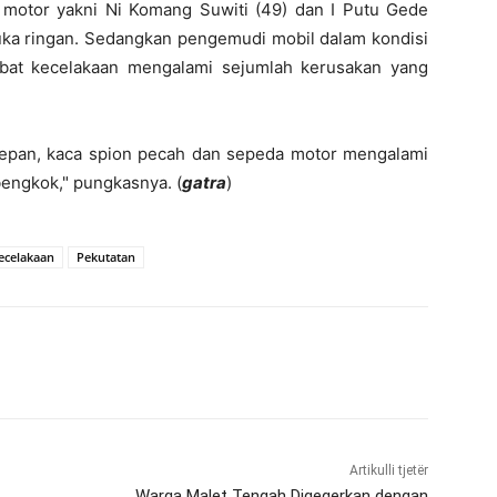
otor yakni Ni Komang Suwiti (49) dan I Putu Gede
luka ringan. Sedangkan pengemudi mobil dalam kondisi
ibat kecelakaan mengalami sejumlah kerusakan yang
depan, kaca spion pecah dan sepeda motor mengalami
engkok," pungkasnya. (
gatra
)
ecelakaan
Pekutatan
Artikulli tjetër
Warga Malet Tengah Digegerkan dengan