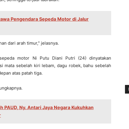
awa Pengendara Sepeda Motor di Jalur
an dari arah timur," jelasnya.
sepeda motor Ni Putu Diani Putri (24) dinyatakan
i mata sebelah kiri lebam, dagu robek, bahu sebelah
depan atas patah tiga.
 ungkapnya.
ah PAUD, Ny. Antari Jaya Negara Kukuhkan
r