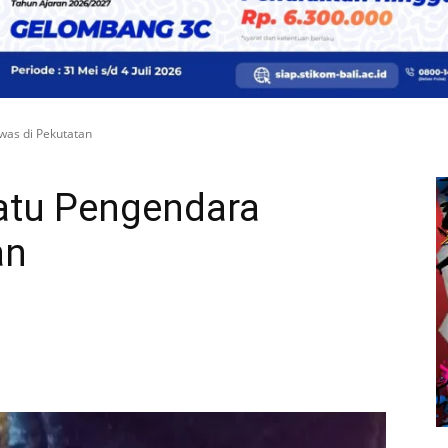
was di Pekutatan
Satu Pengendara
an