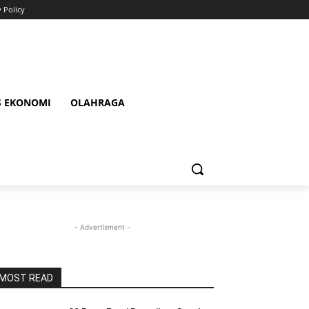
y Policy
S EKONOMI
OLAHRAGA
- Advertisment -
MOST READ