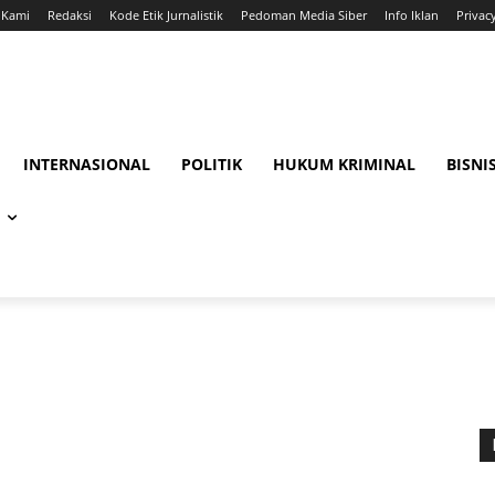
 Kami
Redaksi
Kode Etik Jurnalistik
Pedoman Media Siber
Info Iklan
Privac
INTERNASIONAL
POLITIK
HUKUM KRIMINAL
BISNI