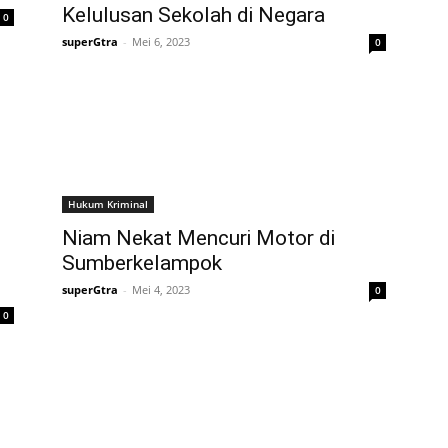
Kelulusan Sekolah di Negara
0
superGtra
-
Mei 6, 2023
0
Hukum Kriminal
Niam Nekat Mencuri Motor di
Sumberkelampok
superGtra
-
Mei 4, 2023
0
0