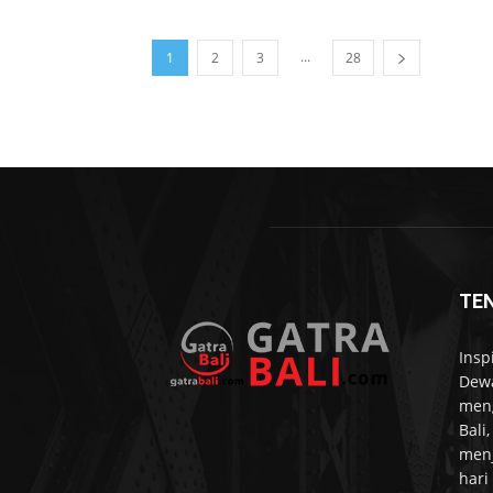
...
1
2
3
28
TE
Insp
Dewa
meng
Bali
menj
hari