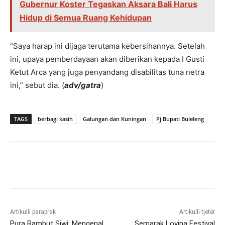
Gubernur Koster Tegaskan Aksara Bali Harus
Hidup di Semua Ruang Kehidupan
“Saya harap ini dijaga terutama kebersihannya. Setelah
ini, upaya pemberdayaan akan diberikan kepada I Gusti
Ketut Arca yang juga penyandang disabilitas tuna netra
ini,” sebut dia. (
adv/gatra
)
TAGS
berbagi kasih
Galungan dan Kuningan
Pj Bupati Buleleng
Artikulli paraprak
Artikulli tjetër
Pura Rambut Siwi, Mengenal
Semarak Lovina Festival