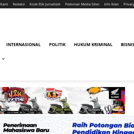
 Kami
Redaksi
Kode Etik Jurnalistik
Pedoman Media Siber
Info Iklan
Privac
INTERNASIONAL
POLITIK
HUKUM KRIMINAL
BISNI