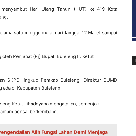
ka menyambut Hari Ulang Tahun (HUT) ke-419 Kota
ang.
selama satu minggu mulai dari tanggal 12 Maret sampai
 oleh Penjabat (Pj) Bupati Buleleng Ir. Ketut
inan SKPD lingkup Pemkab Buleleng, Direktur BUMD
g ada di Kabupaten Buleleng.
leleng Ketut Lihadnyana mengatakan, semenjak
anamam bonsai berkembang.
 Pengendalian Alih Fungsi Lahan Demi Menjaga