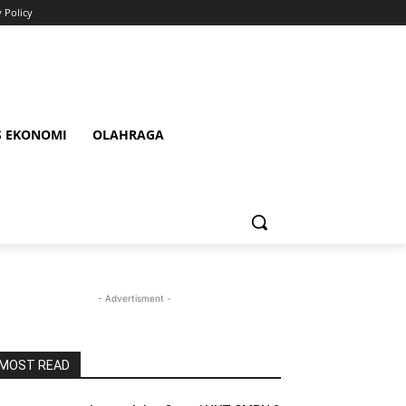
y Policy
S EKONOMI
OLAHRAGA
- Advertisment -
MOST READ