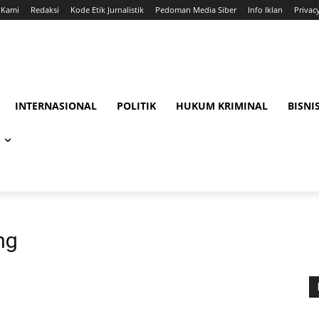
 Kami
Redaksi
Kode Etik Jurnalistik
Pedoman Media Siber
Info Iklan
Privac
INTERNASIONAL
POLITIK
HUKUM KRIMINAL
BISNI
ng