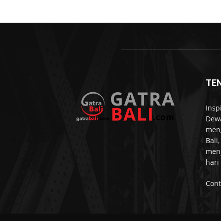
TE
Insp
Dewa
meng
Bali
menj
hari
Cont