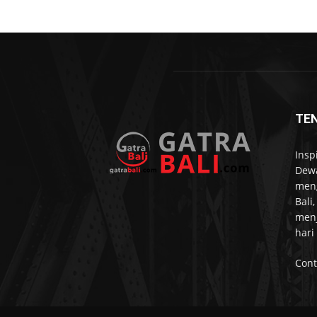
TE
Insp
Dewa
meng
Bali
menj
hari
Cont