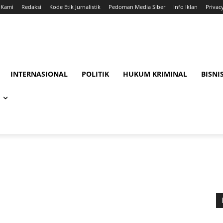
 Kami
Redaksi
Kode Etik Jurnalistik
Pedoman Media Siber
Info Iklan
Privac
INTERNASIONAL
POLITIK
HUKUM KRIMINAL
BISNI