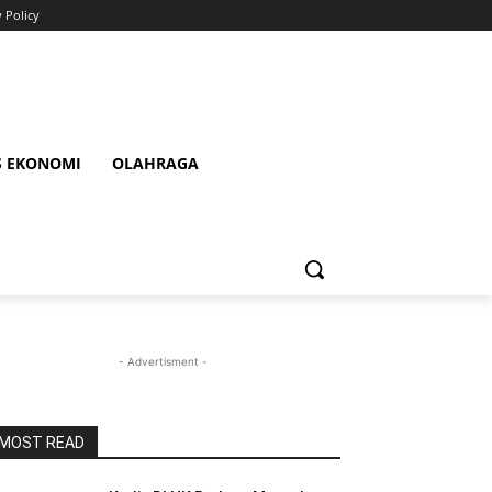
y Policy
S EKONOMI
OLAHRAGA
- Advertisment -
MOST READ