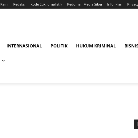
 Kami
Redaksi
Kode Etik Jurnalistik
Pedoman Media Siber
Info Iklan
Privac
INTERNASIONAL
POLITIK
HUKUM KRIMINAL
BISNI