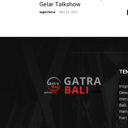
Gelar Talkshow
superGtra
-
Mei 23, 2023
TE
Insp
Dewa
meng
Bali
menj
hari