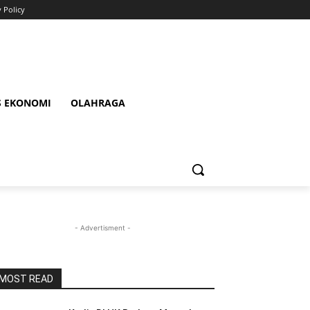
y Policy
S EKONOMI
OLAHRAGA
- Advertisment -
MOST READ