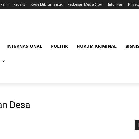
 Kami
Redaksi
Kode Etik Jurnalistik
Pedoman Media Siber
Info Iklan
Privac
INTERNASIONAL
POLITIK
HUKUM KRIMINAL
BISNI
n Desa