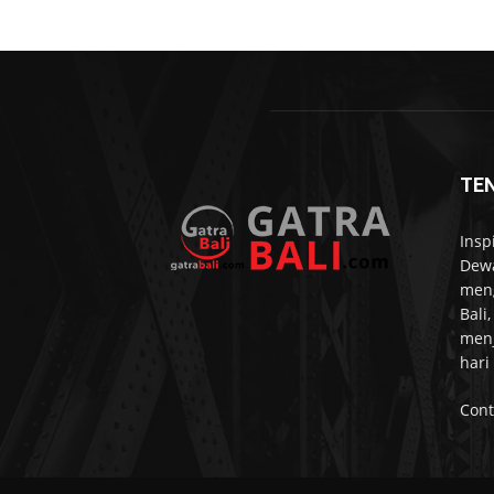
TE
Insp
Dewa
meng
Bali
menj
hari
Cont