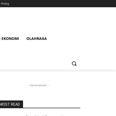
y Policy
S EKONOMI
OLAHRAGA
- Advertisment -
MOST READ