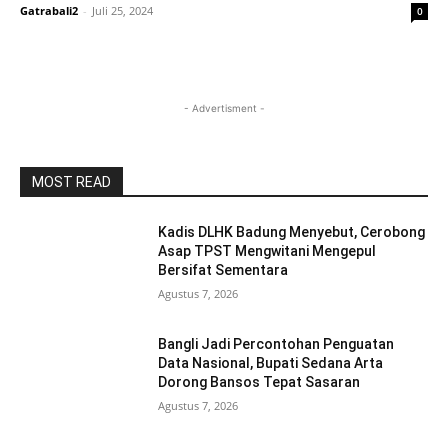
Gatrabali2
-
Juli 25, 2024
0
- Advertisment -
MOST READ
Kadis DLHK Badung Menyebut, Cerobong
Asap TPST Mengwitani Mengepul
Bersifat Sementara
Agustus 7, 2026
Bangli Jadi Percontohan Penguatan
Data Nasional, Bupati Sedana Arta
Dorong Bansos Tepat Sasaran
Agustus 7, 2026