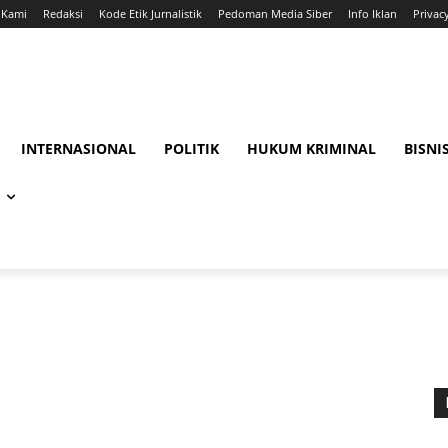
 Kami
Redaksi
Kode Etik Jurnalistik
Pedoman Media Siber
Info Iklan
Privac
INTERNASIONAL
POLITIK
HUKUM KRIMINAL
BISNI