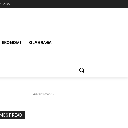
y Policy
S EKONOMI
OLAHRAGA
- Advertisment -
MOST READ