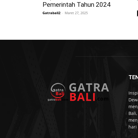
Pemerintah Tahun 2024
Gatrabali2
-
Maret 27, 2025
TE
Insp
Dewa
meng
Bali
menj
hari