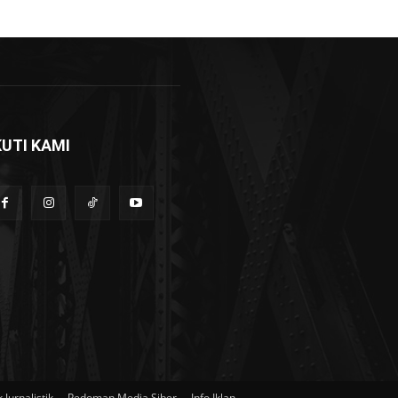
KUTI KAMI
 Jurnalistik
Pedoman Media Siber
Info Iklan