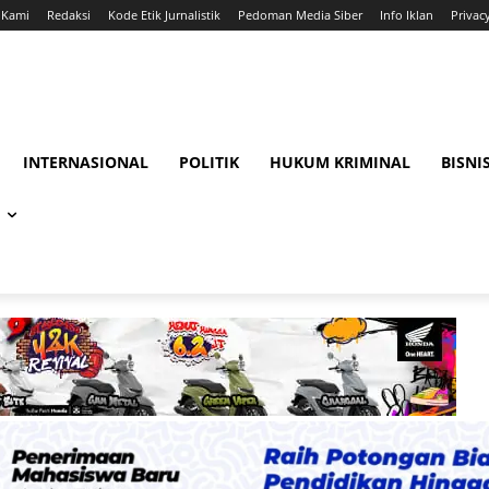
 Kami
Redaksi
Kode Etik Jurnalistik
Pedoman Media Siber
Info Iklan
Privac
INTERNASIONAL
POLITIK
HUKUM KRIMINAL
BISNI