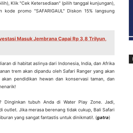
lih), Klik "Cek Ketersediaan" (pilih tanggal kunjungan),
an kode promo "SAFARIGAUL" Diskon 15% langsung
vestasi Masuk Jembrana Capai Rp 3,8 Trilyun,
aran di habitat aslinya dari Indonesia, India, dan Afrika
lanan trem akan dipandu oleh Safari Ranger yang akan
 akan pendidikan hewan dan konservasi taman, dan
menarik!
g? Dinginkan tubuh Anda di Water Play Zone. Jadi,
 outlet. Jika merasa berenang tidak cukup, Bali Safari
buran yang sangat fantastis untuk dinikmati!. (
gatra
)