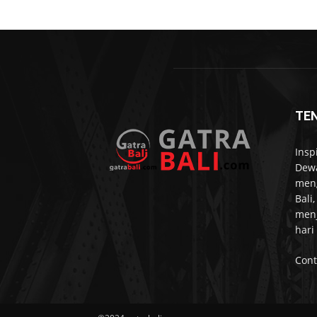
TE
Insp
Dewa
meng
Bali
menj
hari
Cont