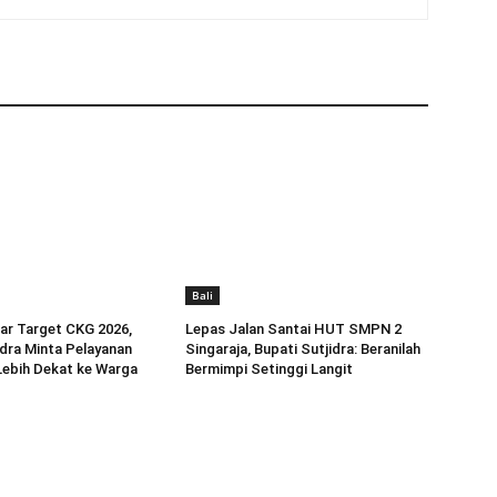
Bali
jar Target CKG 2026,
Lepas Jalan Santai HUT SMPN 2
idra Minta Pelayanan
Singaraja, Bupati Sutjidra: Beranilah
Lebih Dekat ke Warga
Bermimpi Setinggi Langit