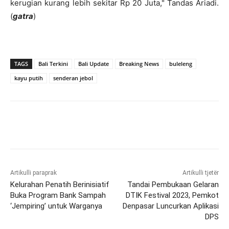
kerugian kurang lebih sekitar Rp 20 Juta," Tandas Ariadi.
(
gatra
)
TAGS
Bali Terkini
Bali Update
Breaking News
buleleng
kayu putih
senderan jebol
Artikulli paraprak
Artikulli tjetër
Kelurahan Penatih Berinisiatif
Tandai Pembukaan Gelaran
Buka Program Bank Sampah
DTIK Festival 2023, Pemkot
‘Jempiring’ untuk Warganya
Denpasar Luncurkan Aplikasi
DPS