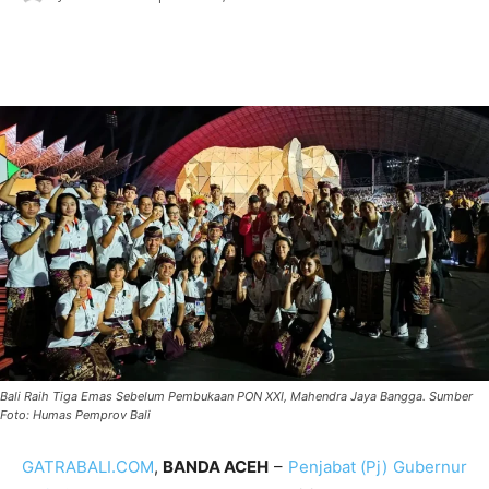
Bali Raih Tiga Emas Sebelum Pembukaan PON XXI, Mahendra Jaya Bangga. Sumber
Foto: Humas Pemprov Bali
GATRABALI.COM
,
BANDA ACEH
–
Penjabat (Pj) Gubernur