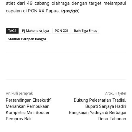
atlet dari 49 cabang olahraga dengan target melampaui
capaian di PON XX Papua. (
gus/gb
)
TAGS
Pj Mahendra Jaya
PON XXI
Raih Tiga Emas
Stadion Harapan Bangsa
Artikulli paraprak
Artikulli tjetër
Pertandingan Eksekutif
Dukung Pelestarian Tradisi,
Meriahkan Pembukaan
Bupati Sanjaya Hadiri
Kompetisi Mini Soccer
Rangkaian Yadnya di Berbagai
Pemprov Bali
Desa Tabanan