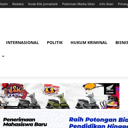
 Kami
Redaksi
Kode Etik Jurnalistik
Pedoman Media Siber
Info Iklan
Privac
INTERNASIONAL
POLITIK
HUKUM KRIMINAL
BISNI