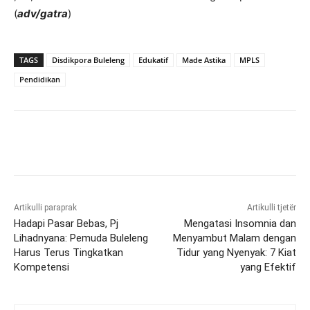
(
adv/gatra
)
TAGS
Disdikpora Buleleng
Edukatif
Made Astika
MPLS
Pendidikan
Artikulli paraprak
Artikulli tjetër
Hadapi Pasar Bebas, Pj
Mengatasi Insomnia dan
Lihadnyana: Pemuda Buleleng
Menyambut Malam dengan
Harus Terus Tingkatkan
Tidur yang Nyenyak: 7 Kiat
Kompetensi
yang Efektif