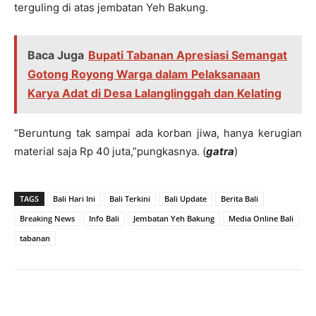
terguling di atas jembatan Yeh Bakung.
Baca Juga
Bupati Tabanan Apresiasi Semangat
Gotong Royong Warga dalam Pelaksanaan
Karya Adat di Desa Lalanglinggah dan Kelating
“Beruntung tak sampai ada korban jiwa, hanya kerugian
material saja Rp 40 juta,”pungkasnya. (
gatra
)
TAGS
Bali Hari Ini
Bali Terkini
Bali Update
Berita Bali
Breaking News
Info Bali
Jembatan Yeh Bakung
Media Online Bali
tabanan