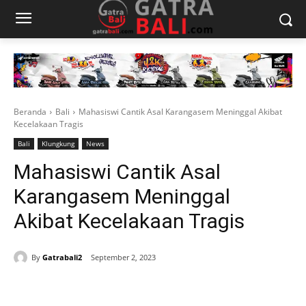
Beranda
Bali
Mahasiswi Cantik Asal Karangasem Meninggal Akibat
Kecelakaan Tragis
Bali
Klungkung
News
Mahasiswi Cantik Asal
Karangasem Meninggal
Akibat Kecelakaan Tragis
By
Gatrabali2
September 2, 2023