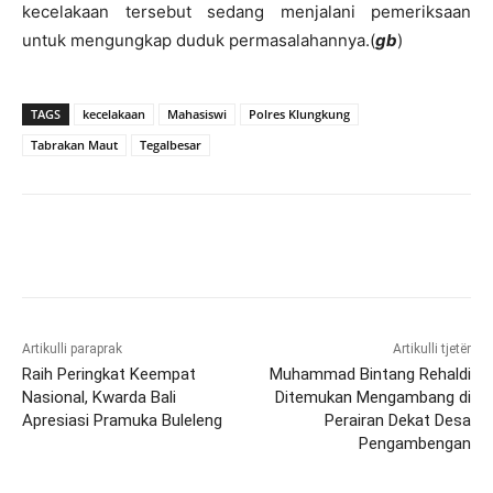
kecelakaan tersebut sedang menjalani pemeriksaan
untuk mengungkap duduk permasalahannya.(
gb
)
TAGS
kecelakaan
Mahasiswi
Polres Klungkung
Tabrakan Maut
Tegalbesar
Artikulli paraprak
Artikulli tjetër
Raih Peringkat Keempat
Muhammad Bintang Rehaldi
Nasional, Kwarda Bali
Ditemukan Mengambang di
Apresiasi Pramuka Buleleng
Perairan Dekat Desa
Pengambengan