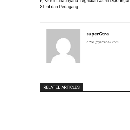
Pj Ketut Lihadnyana Tegaskan Jalan Diponego
Steril dari Pedagang
superGtra
https://gatrabali.com
RELATED ARTICLES