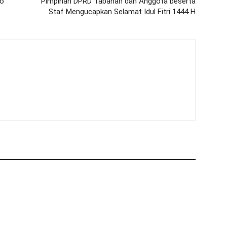
ro
Pimpinan DPRD Tabanan dan Anggota beserta
Staf Mengucapkan Selamat Idul Fitri 1444 H