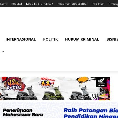
 Kami
Redaksi
Kode Etik Jurnalistik
Pedoman Media Siber
Info Iklan
Privac
INTERNASIONAL
POLITIK
HUKUM KRIMINAL
BISNI