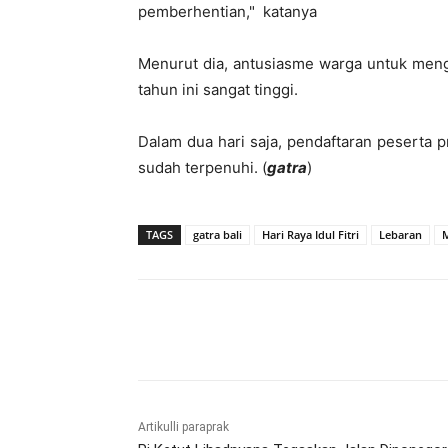
pemberhentian," katanya
Menurut dia, antusiasme warga untuk men
tahun ini sangat tinggi.
Dalam dua hari saja, pendaftaran peserta 
sudah terpenuhi. (
gatra
)
TAGS
gatra bali
Hari Raya Idul Fitri
Lebaran
M
Bagikan
Artikulli paraprak