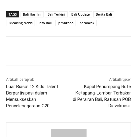
TAGS
Bali Hari Ini
Bali Terkini
Bali Update
Berita Bali
Breaking News
Info Bali
jembrana
perancak
Artikulli paraprak
Artikulli tjetër
Luar Biasa! 12 Kids Talent
Kapal Penumpang Rute
Berpartisipasi dalam
Ketapang-Lembar Terbakar
Mensukseskan
di Perairan Bali, Ratusan POB
Penyelenggaraan G20
Dievakuasi