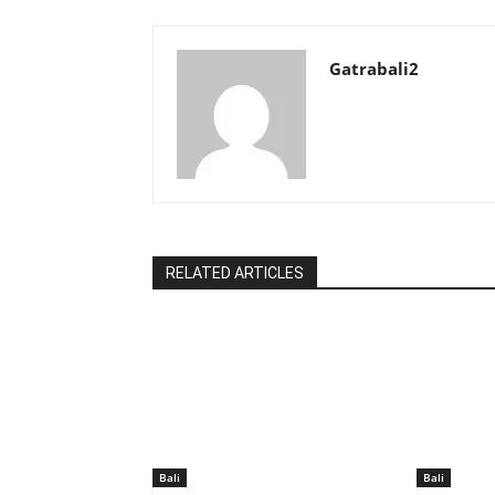
Gatrabali2
RELATED ARTICLES
Bali
Bali