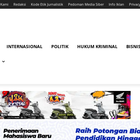
 Kami
Redaksi
Kode Etik Jurnalistik
Pedoman Media Siber
Info Iklan
Privac
INTERNASIONAL
POLITIK
HUKUM KRIMINAL
BISNI