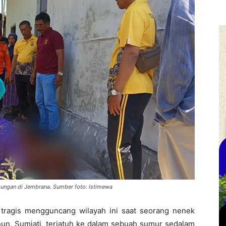
bungan di Jembrana. Sumber foto: Istimewa
 tragis mengguncang wilayah ini saat seorang nenek
hun, Sumiati, terjatuh ke dalam sebuah sumur sedalam