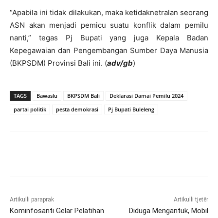
“Apabila ini tidak dilakukan, maka ketidaknetralan seorang
ASN akan menjadi pemicu suatu konflik dalam pemilu
nanti,” tegas Pj Bupati yang juga Kepala Badan
Kepegawaian dan Pengembangan Sumber Daya Manusia
(BKPSDM) Provinsi Bali ini. (
adv/gb
)
TAGS
Bawaslu
BKPSDM Bali
Deklarasi Damai Pemilu 2024
partai politik
pesta demokrasi
Pj Bupati Buleleng
Artikulli paraprak
Artikulli tjetër
Kominfosanti Gelar Pelatihan
Diduga Mengantuk, Mobil