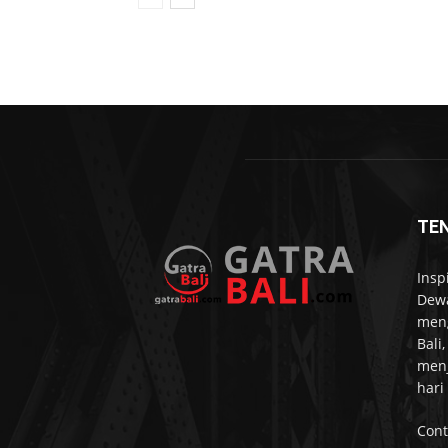
TE
Insp
Dewa
meng
Bali
menj
hari
Cont