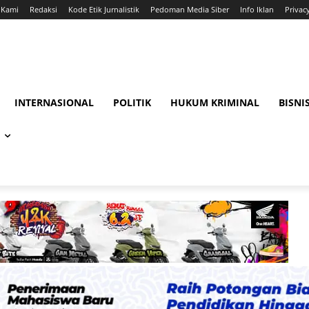
 Kami
Redaksi
Kode Etik Jurnalistik
Pedoman Media Siber
Info Iklan
Privac
INTERNASIONAL
POLITIK
HUKUM KRIMINAL
BISNI