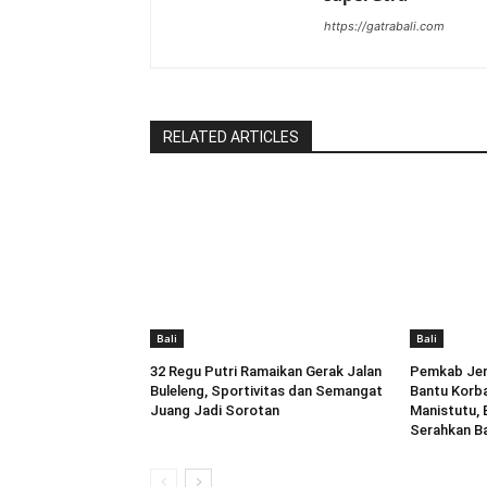
https://gatrabali.com
RELATED ARTICLES
Bali
Bali
32 Regu Putri Ramaikan Gerak Jalan
Pemkab Jem
Buleleng, Sportivitas dan Semangat
Bantu Korba
Juang Jadi Sorotan
Manistutu,
Serahkan B