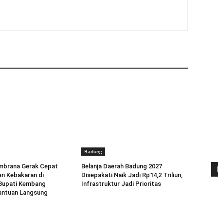
Badung
brana Gerak Cepat
Belanja Daerah Badung 2027
n Kebakaran di
Disepakati Naik Jadi Rp14,2 Triliun,
 Bupati Kembang
Infrastruktur Jadi Prioritas
antuan Langsung